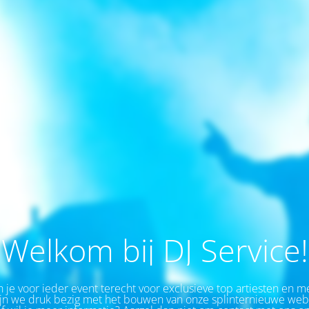
Welkom bij DJ Service!
 je v
oor ieder event
terecht voor exclusieve top artiesten en m
n we druk bezig met het bouwen van onze splinternieuwe webs