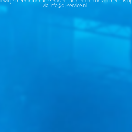
of wil je meer informatie? Aarzel dan niet om contact met ons 
via info@dj-service.nl