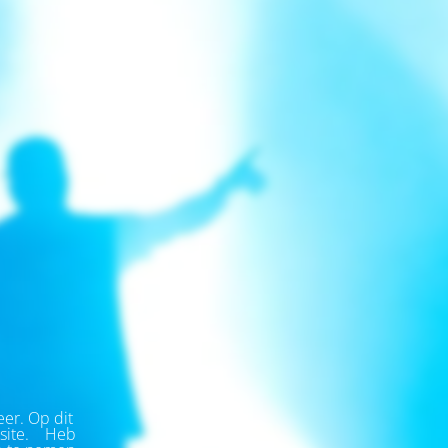
eer.
Op dit
ite.
Heb