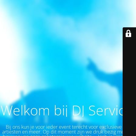
Welkom bij DJ Service!
Bij ons kun je v
oor ieder event
terecht voor exclusieve top
artiesten en meer.
Op dit moment zijn we druk bezig met het