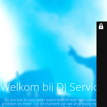
Welkom bij DJ Service!
Bij ons kun je v
oor ieder event
terecht voor exclusieve top
artiesten en meer.
Op dit moment zijn we druk bezig met het