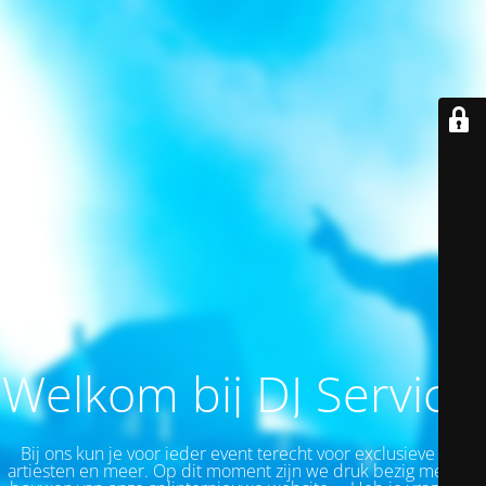
Welkom bij DJ Service!
Bij ons kun je v
oor ieder event
terecht voor exclusieve top
artiesten en meer.
Op dit moment zijn we druk bezig met het