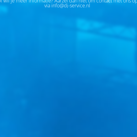
of wil je meer informatie? Aarzel dan niet om contact met ons 
via info@dj-service.nl