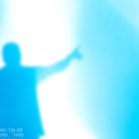
eer.
Op dit
ite.
Heb