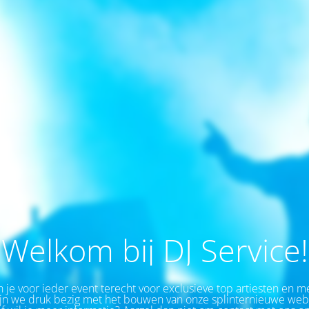
Welkom bij DJ Service!
 je v
oor ieder event
terecht voor exclusieve top artiesten en m
n we druk bezig met het bouwen van onze splinternieuwe webs