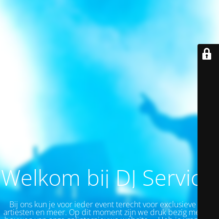
Welkom bij DJ Service!
Bij ons kun je v
oor ieder event
terecht voor exclusieve top
artiesten en meer.
Op dit moment zijn we druk bezig met het