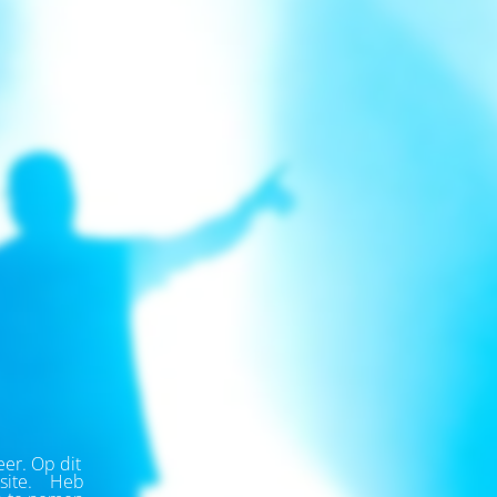
eer.
Op dit
ite.
Heb