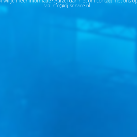
of wil je meer informatie? Aarzel dan niet om contact met ons 
via info@dj-service.nl