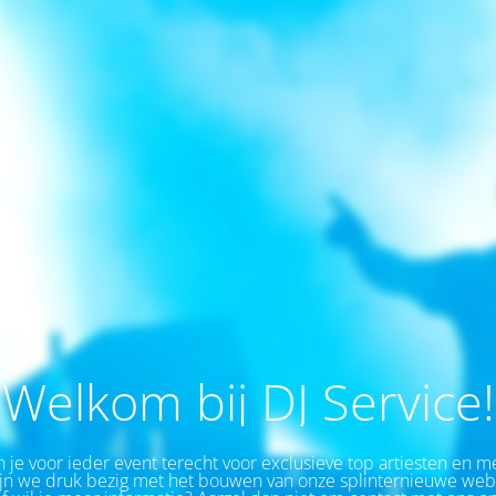
Welkom bij DJ Service!
 je v
oor ieder event
terecht voor exclusieve top artiesten en m
n we druk bezig met het bouwen van onze splinternieuwe webs